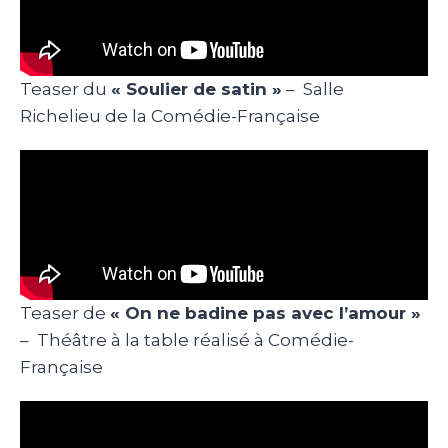
Teaser du
« Soulier de satin »
– Salle
Richelieu de la Comédie-Française
Teaser de
« On ne badine pas avec l’amour »
– Théâtre à la table réalisé à Comédie-
Française