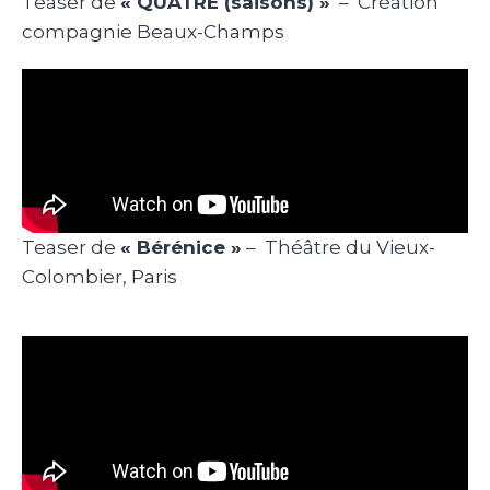
Teaser de
« QUATRE (saisons) »
– Création
compagnie Beaux-Champs
Teaser de
« Bérénice »
– Théâtre du Vieux-
Colombier, Paris