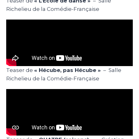
Teaser de
« L’École de danse »
– Salle
Richelieu de la Comédie-Française
Teaser de
« Hécube, pas Hécube »
– Salle
Richelieu de la Comédie-Française