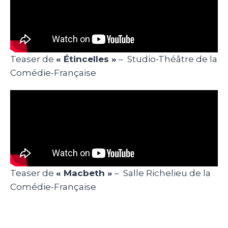
Teaser de
« Étincelles »
– Studio-Théâtre de la
Comédie-Française
Teaser de
« Macbeth »
– Salle Richelieu de la
Comédie-Française