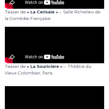
Teaser de
« La Cerisaie »
– Salle Richelieu de
la Comédie-Française
Teaser de
« La Souricière »
– Théâtre du
Vieux-Colombier, Paris