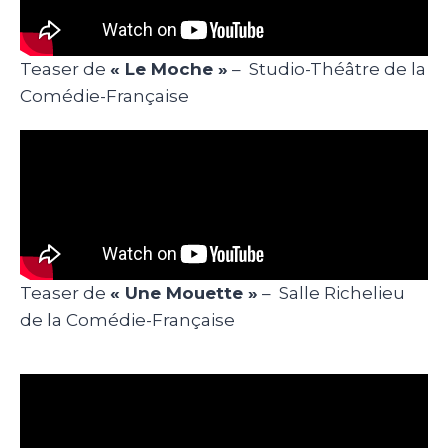
Teaser de
« Le Moche »
– Studio-Théâtre de la
Comédie-Française
Teaser de
« Une Mouette »
– Salle Richelieu
de la Comédie-Française