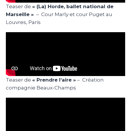
Teaser de
« (La) Horde, ballet national de
Marseille »
– Cour Marly et cour Puget au
Louvres, Paris
Teaser de
« Prendre l’aire »
– Création
compagnie Beaux-Champs