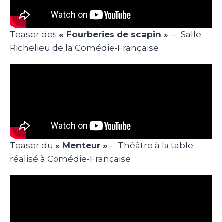
Teaser des
« Fourberies de scapin »
– Salle
Richelieu de la Comédie-Française
Teaser du
« Menteur »
– Théâtre à la table
réalisé à Comédie-Française